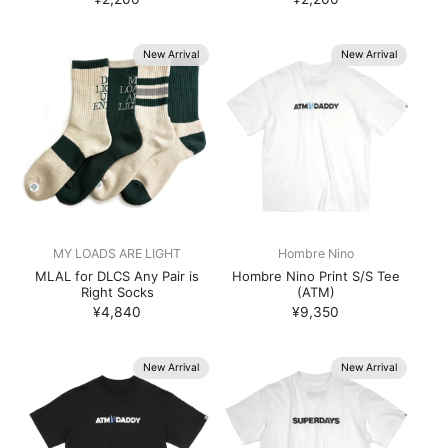
New Arrival
New Arrival
MY LOADS ARE LIGHT
Hombre Nino
MLAL for DLCS Any Pair is
Hombre Nino Print S/S Tee
Right Socks
(ATM)
¥4,840
¥9,350
New Arrival
New Arrival