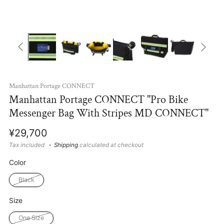
Manhattan Portage CONNECT
Manhattan Portage CONNECT "Pro Bike
Messenger Bag With Stripes MD CONNECT"
Regular
¥29,700
price
Tax included
Shipping
calculated at checkout
Color
Black
Size
One Size