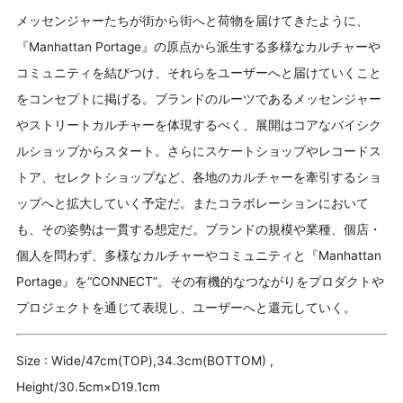
メッセンジャーたちが街から街へと荷物を届けてきたように、
『Manhattan Portage』の原点から派生する多様なカルチャーや
コミュニティを結びつけ、それらをユーザーへと届けていくこと
をコンセプトに掲げる。ブランドのルーツであるメッセンジャー
やストリートカルチャーを体現するべく、展開はコアなバイシク
ルショップからスタート。さらにスケートショップやレコードス
トア、セレクトショップなど、各地のカルチャーを牽引するショ
ップへと拡大していく予定だ。またコラボレーションにおいて
も、その姿勢は一貫する想定だ。ブランドの規模や業種、個店・
個人を問わず、多様なカルチャーやコミュニティと『Manhattan
Portage』を“CONNECT”。その有機的なつながりをプロダクトや
プロジェクトを通じて表現し、ユーザーへと還元していく。
Size : Wide/47cm(TOP),34.3cm(BOTTOM) ,
Height/30.5cm×D19.1cm