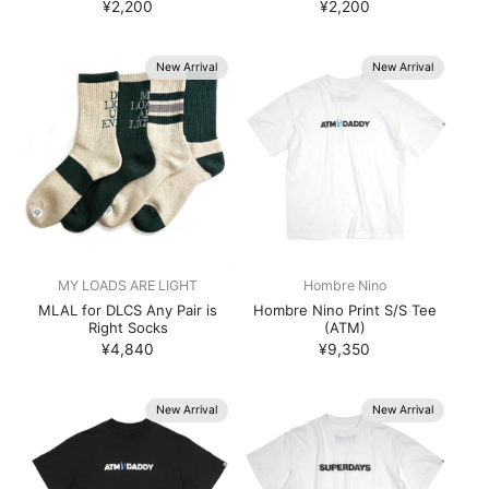
¥2,200
¥2,200
New Arrival
New Arrival
MY LOADS ARE LIGHT
Hombre Nino
MLAL for DLCS Any Pair is
Hombre Nino Print S/S Tee
Right Socks
(ATM)
¥4,840
¥9,350
New Arrival
New Arrival